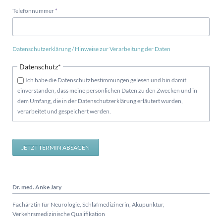
Pflichtfeld
Telefonnummer
*
Datenschutzerklärung / Hinweise zur Verarbeitung der Daten
Pflichtfeld
Datenschutz
*
Ich habe die Datenschutzbestimmungen gelesen und bin damit
einverstanden, dass meine persönlichen Daten zu den Zwecken und in
dem Umfang, die in der Datenschutzerklärung erläutert wurden,
verarbeitet und gespeichert werden.
JETZT TERMIN ABSAGEN
Dr. med. Anke Jary
Fachärztin für Neurologie, Schlafmedizinerin, Akupunktur,
Verkehrsmedizinische Qualifikation