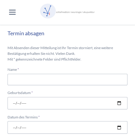
Termin absagen
Mit Absenden dieser Mitteilung ist Ihr Termin storniert, eine weitere
Bestätigung erhalten Sie nicht. Vielen Dank.
Mit * gekennzeichnete Felder sind Pflichtfelder.
Pflichtfeld
Name
*
Pflichtfeld
Geburtsdatum
*
Pflichtfeld
Datum des Termins
*