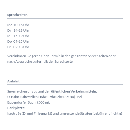
Sprechzeiten
Mo
10-16 Uhr
Di
14-18 Uhr
Mi
15-19 Uhr
Do
09-15 Uhr
Fr
09-13 Uhr
Vereinbaren Sie gerne einen Termin in den genannten Sprechzeiten oder
nach Absprache außerhalb der Sprechzeiten.
Anfahrt
Sie erreichen uns gut mit den
öffentlichen Verkehrsmitteln
:
U-Bahn Haltestellen Hoheluftbrücke (350 m) und
Eppendorfer Baum (500 m).
Parkplätze:
Isestraße (Di und Fr Isemarkt) und angrenzende Straßen (gebührenpflichtig)